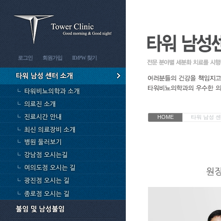
로그인
회원가입
ID/PW 찾기
HOME
타워 남성 