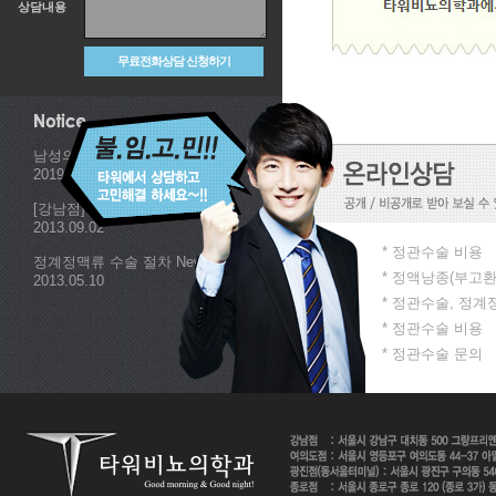
상담내용
남성의학의 권위자, 김제종교수..
2019.02.22
[강남점] MOTVE 포럼 강..
2013.09.02
* 정관수술 비용
정계정맥류 수술 절차 New
* 정액낭종(부고환
2013.05.10
* 정관수술, 정
* 정관수술 비용
* 정관수술 문의